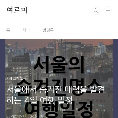
본문 바로가기
여르미
홈
태그
방명록
카테고리 없음
서울에서 숨겨진 매력을 발견
하는 4일 여행 일정
by 여르미여사
2024. 7. 4.